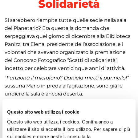
Solidarietà
Si sarebbero riempite tutte quelle sedie nella sala
del Planetario? Era questa la domanda che
serpeggiava quel giorno di dicembre alla Biblioteca
Panizzi tra Elena, presidente dell’associazione, e i
volontari che avevano organizzato la premiazione
del Concorso Fotografico “Scatti di solidarietà”,
indetto per celebrare venticinque anni di attività.
“
Funziona il microfono? Daniela metti il pannello!”
sussurra Mario in preda all’agitazione, sono già le
undici e la sala è ancora deserta.
Dopo qualche minuto che pare eterno, dalle scale
sbucano alcuni ragazzi, ecco l’assessore, lo sponsor e
Questo sito web utilizza i cookie
i finalisti accompagnati dagli insegnanti.
Questo sito web utilizza i cookies. Continuando a
Finalmente! Ora la sala si riempie di visi sorridenti.
utilizzare il sito si accetta il loro utilizzo. Per sapere di più
Sullo schermo si susseguono le immagini inviate dai
sui cookies e come gestirli, consulta la