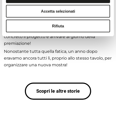
I caffè e i cappuccini avevano accompagnato i nostri
appuntamenti settimanali: macchiato per Virna e
Accetta selezionati
Luciana, orzo per Daniele, decaffeinato per Mario,
cappuccino per Daniela.
Rifiuta
Ore e ore a pensare, organizzare fino a rendere
concreto il progetto e arrivare al giorno della
premiazione!
Nonostante tutta quella fatica, un anno dopo
eravamo ancora tutti lì, proprio allo stesso tavolo, per
organizzare una nuova mostra!
Scopri le altre storie